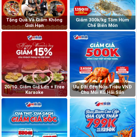
Tặng Quà Và Giảm Không
Giảm 300k/kg Tôm Hùm
Giới Hạn
Chế Biến Món
20/10: Giảm Giá Lớn + Free
Ưu Đãi đến Nửa Triệu VNĐ
Karaoke
Cho Mỗi KG Hải Sản