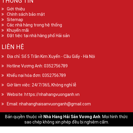
THÔNG TIN
Giới thiệu
Chính sách bảo mật
Sitemap
Các nhà hàng trong hệ thống
Khuyến mãi
Đặt tiệc tại nhà hàng phố Hải sản
LIÊN HỆ
Địa chỉ: Số 5 Trần Kim Xuyến - Cầu Giấy - Hà Nội
Hotline Vương Anh: 0352756789
Khiếu nại hóa đơn: 0352756789
Giờ làm việc: 24/7/365, Không nghỉ lễ
Website: https://nhahangvuonganh.vn
Email: nhahanghaisanvuonganh@gmail.com
Bản quyền thuộc về
Nhà Hàng Hải Sản Vương Anh
. Mọi hình thức
sao chép không xin phép đều bị nghiêm cấm.