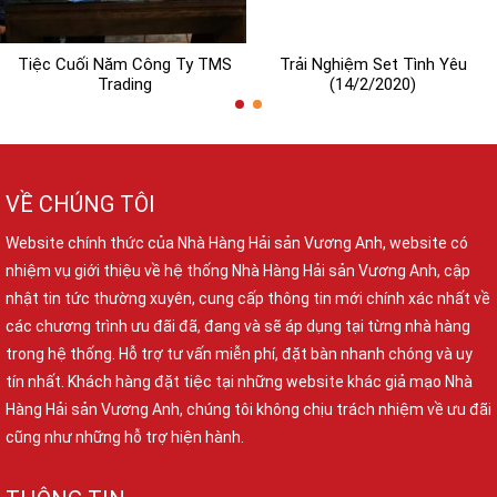
Tiệc Cuối Năm Công Ty TMS
Trải Nghiệm Set Tình Yêu
Trading
(14/2/2020)
VỀ CHÚNG TÔI
Website chính thức của Nhà Hàng Hải sản Vương Anh, website có
nhiệm vụ giới thiệu về hệ thống Nhà Hàng Hải sản Vương Anh, cập
nhật tin tức thường xuyên, cung cấp thông tin mới chính xác nhất về
các chương trình ưu đãi đã, đang và sẽ áp dụng tại từng nhà hàng
trong hệ thống. Hỗ trợ tư vấn miễn phí, đặt bàn nhanh chóng và uy
tín nhất. Khách hàng đặt tiệc tại những website khác giả mạo Nhà
Hàng Hải sản Vương Anh, chúng tôi không chịu trách nhiệm về ưu đãi
cũng như những hỗ trợ hiện hành.