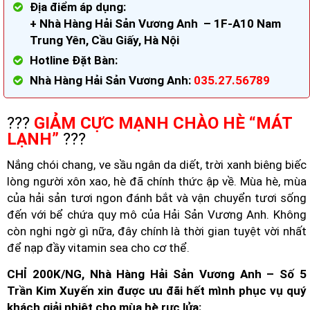
Địa điểm áp dụng:
+ Nhà Hàng Hải Sản Vương Anh – 1F-A10 Nam
Trung Yên, Cầu Giấy, Hà Nội
Hotline Đặt Bàn:
Nhà Hàng Hải Sản Vương Anh:
035.27.56789
???
GIẢM CỰC MẠNH CHÀO HÈ “MÁT
LẠNH”
???
Nắng chói chang, ve sầu ngân da diết, trời xanh biêng biếc
lòng người xôn xao, hè đã chính thức ập về. Mùa hè, mùa
của hải sản tươi ngon đánh bắt và vận chuyển tươi sống
đến với bể chứa quy mô của Hải Sản Vương Anh. Không
còn nghi ngờ gì nữa, đây chính là thời gian tuyệt vời nhất
để nạp đầy vitamin sea cho cơ thể.
CHỈ 200K/NG, Nhà Hàng Hải Sản Vương Anh – Số 5
Trần Kim Xuyến xin được ưu đãi hết mình phục vụ quý
khách giải nhiệt cho mùa hè rực lửa: