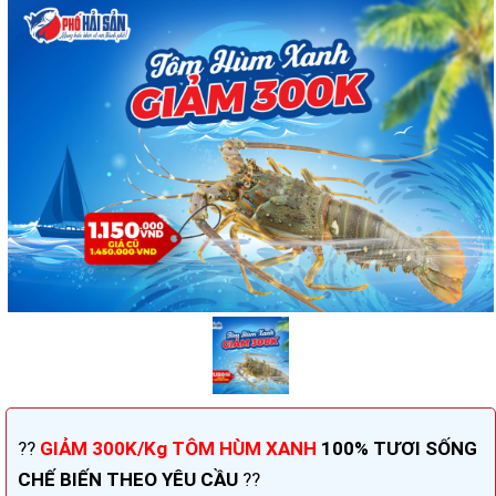
??
GIẢM 300K/Kg TÔM HÙM XANH
100% TƯƠI SỐNG
CHẾ BIẾN THEO YÊU CẦU
??