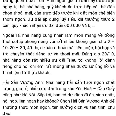
Đừng quên: Loạt Tôm Hùm ngon giá ưu đãi này được đặt
ngay tại bể nhà hàng, quý khách ăn trực tiếp có thể đến
chọn thoải mái, cân trực tiếp trước khi đặt món chế biến
thơm ngon. Ưu đãi áp dụng luỹ tiến, khi thưởng thức 2
cân, quý khách nhận ưu đãi đến 600.000 VNĐ, …
Ngoài ra, nhà hàng cũng nhận làm món mang về đồng
thời setup phòng riêng với rất nhiều không gian cho 2 –
10; 20 – 30, 40 thực khách thoải mái liên hoặc, hội họp và
trò chuyện thật riêng tư và thoải mái. Đúng dịp 20/10,
nhà hàng còn rất nhiều ưu đãi “siêu to khổng lồ” dành
riêng cho hội chị em, rất mong nhận được sự ủng hồ và
tín nhiệm từ thực khách.
Hải Sản Vương Anh: Nhà hàng hải sản tươi ngon chất
lượng, giá rẻ, nhiều ưu đãi trong khu Yên Hoà – Cầu Giấy
cũng như Hà Nội. Sắp tới, bạn có dự định đi ăn, sinh nhật,
hội họp, liên hoan hay không? Chọn Hải Sản Vương Anh để
thưởng thức món ngon, tận hưởng dịch vụ tận tình, chu
đáo!