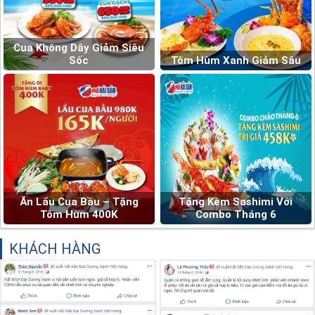
Cua Không Dây Giảm Siêu
Sốc
Tôm Hùm Xanh Giảm Sâu
Ăn Lẩu Cua Bầu – Tặng
Tặng Kèm Sashimi Với
Tôm Hùm 400K
Combo Tháng 6
KHÁCH HÀNG