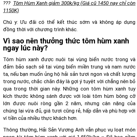
???
Tôm Hùm Xanh giảm 300k/kg
(Giá cũ 1450 nay chỉ còn
1150K)
Chú y: Ưu đãi có thể kết thúc sớm và không áp dụng
đồng thời với chương trình khác.
Vì sao nên thưởng thức tôm hùm xanh
ngay lúc này?
Tôm hùm xanh được nuôi tại vùng biển nước trong và
đảm bảo sạch sẽ tại vùng biển miền trung và nam nước
ta, nếu bạn muốn ủng hộ hải sản tươi ngon và chất lượng
trong nước, chắc chắn đây là gợi ý tuyệt vời chẳng nên bỏ
qua trong thời gian này. Những con tôm hùm xanh tuy
kích thước không sánh được với loài tôm hùm bông cỡ
lớn được nuôi ròng gần 2 năm, nhưng cân nặng của
chúng lại vừa đủ, giá tươi cũng rẻ, hấp dẫn và phù hợp với
ví tiền của nhiều thực khách hơn.
Thông thường, Hải Sản Vương Anh vẫn phục vụ loạt món
ngon từ tôm hùm xanh với giá 1450k/kg – Đã bao gồm