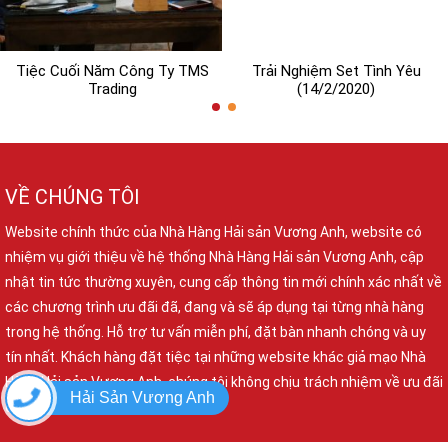
Tiệc Cuối Năm Công Ty TMS
Trải Nghiệm Set Tình Yêu
Trading
(14/2/2020)
VỀ CHÚNG TÔI
Website chính thức của Nhà Hàng Hải sản Vương Anh, website có
nhiệm vụ giới thiệu về hệ thống Nhà Hàng Hải sản Vương Anh, cập
nhật tin tức thường xuyên, cung cấp thông tin mới chính xác nhất về
các chương trình ưu đãi đã, đang và sẽ áp dụng tại từng nhà hàng
trong hệ thống. Hỗ trợ tư vấn miễn phí, đặt bàn nhanh chóng và uy
tín nhất. Khách hàng đặt tiệc tại những website khác giả mạo Nhà
Hàng Hải sản Vương Anh, chúng tôi không chịu trách nhiệm về ưu đãi
Hải Sản Vương Anh
cũng như những hỗ trợ hiện hành.