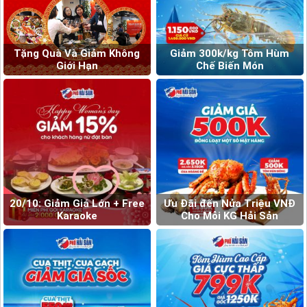
Tặng Quà Và Giảm Không
Giảm 300k/kg Tôm Hùm
Giới Hạn
Chế Biến Món
20/10: Giảm Giá Lớn + Free
Ưu Đãi đến Nửa Triệu VNĐ
Karaoke
Cho Mỗi KG Hải Sản