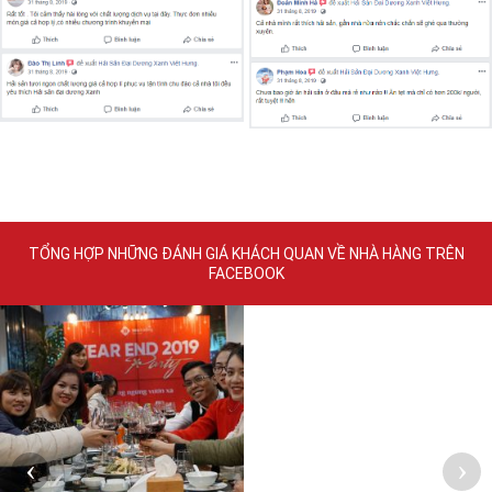
TỔNG HỢP NHỮNG ĐÁNH GIÁ KHÁCH QUAN VỀ NHÀ HÀNG TRÊN
FACEBOOK
‹
›