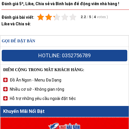
Đánh giá 5*, Like, Chia sẻ và Bình luận để động viên nhà hàng !
2.2
/
5
(
4
votes
)
Đánh giá bài viết:
Like và Chia sẻ:
GỌI ĐỂ ĐẶT BÀN
HOTLINE: 0352756789
ĐIỂM CỘNG TRONG MẮT KHÁCH HÀNG:
Đồ Ăn Ngon - Menu Đa Dạng
Nhiều cơ sở - Không gian rộng
Hỗ trợ những yêu cầu ngoài đặt tiệc
Khuyến Mãi Nổi Bật