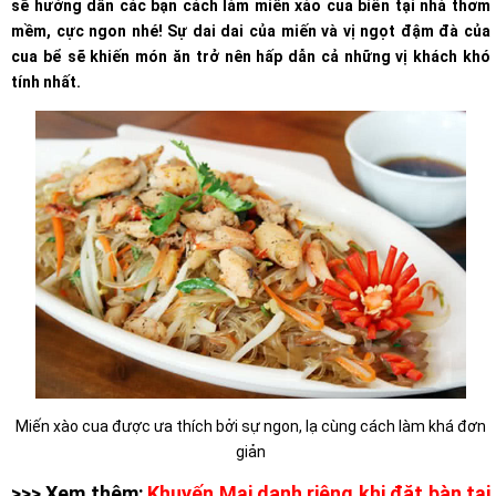
sẽ hướng dẫn các bạn cách làm miến xào cua biển tại nhà thơm
mềm, cực ngon nhé! Sự dai dai của miến và vị ngọt đậm đà của
cua bể sẽ khiến món ăn trở nên hấp dẫn cả những vị khách khó
tính nhất.
Miến xào cua được ưa thích bởi sự ngon, lạ cùng cách làm khá đơn
giản
>>> Xem thêm:
Khuyến Mại danh riêng khi đặt bàn tại