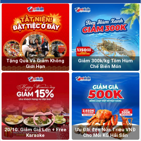
Tặng Quà Và Giảm Không
Giảm 300k/kg Tôm Hùm
Giới Hạn
Chế Biến Món
20/10: Giảm Giá Lớn + Free
Ưu Đãi đến Nửa Triệu VNĐ
Karaoke
Cho Mỗi KG Hải Sản