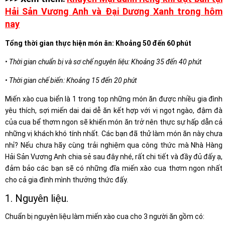
Hải Sản Vương Anh và Đại Dương Xanh trong hôm
nay
T
ổng thời gian thực hiện món ăn: Khoảng 50 đến 60 phút
• Thời gian chuẩn bị và sơ chế nguyên liệu: Khoảng 35 đến 40 phút
• Thời gian chế biến: Khoảng 15 đến 20 phút
Miến xào cua biển là 1 trong top những món ăn được nhiều gia đình
yêu thích, sợi miến dai dai dễ ăn kết hợp với vị ngọt ngào, đậm đà
của cua bể thơm ngon sẽ khiến món ăn trở nên thực sự hấp dẫn cả
những vị khách khó tính nhất. Các bạn đã thử làm món ăn này chưa
nhỉ? Nếu chưa hãy cùng trải nghiệm qua công thức mà Nhà Hàng
Hải Sản Vương Anh chia sẻ sau đây nhé, rất chi tiết và đầy đủ đấy ạ,
đảm bảo các bạn sẽ có những đĩa miến xào cua thơm ngon nhất
cho cả gia đình mình thưởng thức đấy.
1. Nguyên liệu.
Chuẩn bị nguyên liệu làm miến xào cua cho 3 người ăn gồm có: