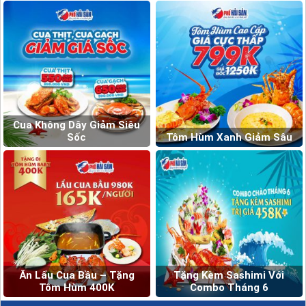
Cua Không Dây Giảm Siêu
Sốc
Tôm Hùm Xanh Giảm Sâu
Ăn Lẩu Cua Bầu – Tặng
Tặng Kèm Sashimi Với
Tôm Hùm 400K
Combo Tháng 6