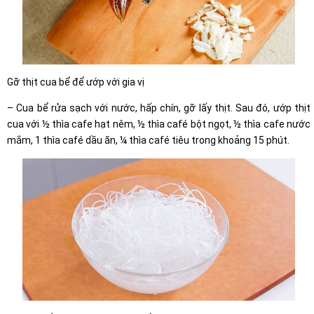
Gỡ thịt cua bể để ướp với gia vị
– Cua bể rửa sạch với nước, hấp chín, gỡ lấy thịt. Sau đó, ướp thịt
cua với ½ thìa cafe hạt nêm, ½ thìa café bột ngọt, ½ thìa cafe nước
mắm, 1 thìa café dầu ăn, ¼ thìa café tiêu trong khoảng 15 phút.