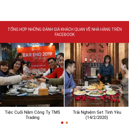
TỔNG HỢP NHỮNG ĐÁNH GIÁ KHÁCH QUAN VỀ NHÀ HÀNG TRÊN
FACEBOOK
‹
›
Tiệc Cuối Năm Công Ty TMS
Trải Nghiệm Set Tình Yêu
Trading
(14/2/2020)