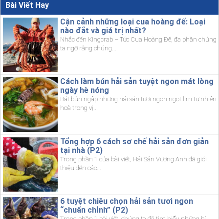
Bài Viết Hay
Cận cảnh những loại cua hoàng đế: Loại
nào đắt và giá trị nhất?
Nhắc đến Kingcrab – Tức Cua Hoàng Đế, đa phần chúng
ta ngỡ rằng chúng...
Cách làm bún hải sản tuyệt ngon mát lòng
ngày hè nóng
Bát bún ngập những hải sản tươi ngon ngọt lịm tự nhiên
hoà trong vị...
Tổng hợp 6 cách sơ chế hải sản đơn giản
tại nhà (P2)
Trong phần 1 của bài viết, Hải Sản Vương Anh đã giới
thiệu đến các...
6 tuyệt chiêu chọn hải sản tươi ngon
“chuẩn chỉnh” (P2)
Trong phần 1 bài viết, chúng ta đã tìm hiểu những bí