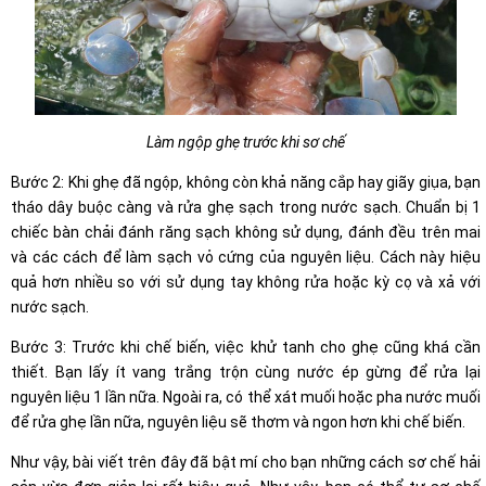
Làm ngộp ghẹ trước khi sơ chế
Bước 2: Khi ghẹ đã ngộp, không còn khả năng cắp hay giãy giụa, bạn
tháo dây buộc càng và rửa ghẹ sạch trong nước sạch. Chuẩn bị 1
chiếc bàn chải đánh răng sạch không sử dụng, đánh đều trên mai
và các cách để làm sạch vỏ cứng của nguyên liệu. Cách này hiệu
quả hơn nhiều so với sử dụng tay không rửa hoặc kỳ cọ và xả với
nước sạch.
Bước 3: Trước khi chế biến, việc khử tanh cho ghẹ cũng khá cần
thiết. Bạn lấy ít vang trắng trộn cùng nước ép gừng để rửa lại
nguyên liệu 1 lần nữa. Ngoài ra, có thể xát muối hoặc pha nước muối
để rửa ghẹ lần nữa, nguyên liệu sẽ thơm và ngon hơn khi chế biến.
Như vậy, bài viết trên đây đã bật mí cho bạn những cách sơ chế hải