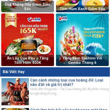
Cua Không Dây Giảm Siêu
Sốc
Tôm Hùm Xanh Giảm Sâu
Ăn Lẩu Cua Bầu – Tặng
Tặng Kèm Sashimi Với
Tôm Hùm 400K
Combo Tháng 6
Bài Viết Hay
Cận cảnh những loại cua hoàng đế: Loại
nào đắt và giá trị nhất?
Nhắc đến Kingcrab – Tức Cua Hoàng Đế, đa phần chúng
ta ngỡ rằng chúng...