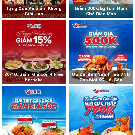
Tặng Quà Và Giảm Không
Giảm 300k/kg Tôm Hùm
Giới Hạn
Chế Biến Món
20/10: Giảm Giá Lớn + Free
Ưu Đãi đến Nửa Triệu VNĐ
Karaoke
Cho Mỗi KG Hải Sản