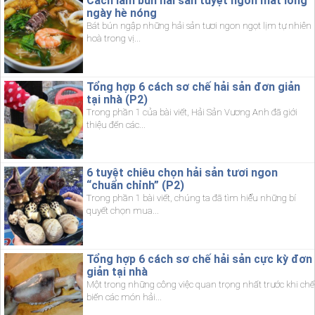
Cách làm bún hải sản tuyệt ngon mát lòng
ngày hè nóng
Bát bún ngập những hải sản tươi ngon ngọt lịm tự nhiên
hoà trong vị...
Tổng hợp 6 cách sơ chế hải sản đơn giản
tại nhà (P2)
Trong phần 1 của bài viết, Hải Sản Vương Anh đã giới
thiệu đến các...
6 tuyệt chiêu chọn hải sản tươi ngon
“chuẩn chỉnh” (P2)
Trong phần 1 bài viết, chúng ta đã tìm hiểu những bí
quyết chọn mua...
Tổng hợp 6 cách sơ chế hải sản cực kỳ đơn
giản tại nhà
Một trong những công việc quan trọng nhất trước khi chế
biến các món hải...