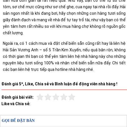
sản vừa đơn giản lại rất hiệu quả. Như vậy, bạn có thể tự sơ chế
tôm, sơ chế mực cũng như sơ chế ghẹ, cua ngay tại nhà rồi đấy. Hải
sản ngon nhất là khi đang bơi, hãy chọn những con hàng tươi sống
giãy đành đạch và mang về nhà để tự tay trổ tài, như vậy bạn có thể
yên tâm hơn rất nhiều so với khi mua hàng chợ không rõ nguồn gốc
chất lượng.
Ngoài ra, có 1 cách mua và đặt chế biến sẵn cũng rất hay là liên hệ
Hải Sản Vương Anh – số 5 Trần Kim Xuyến, nếu quá bận rộn, không
có thời gian thì bạn có thể yên tâm liên hệ nhà hàng này cho những
nguyên liệu tươi sống 100% và nhận chế biến sẵn nữa đấy. Chi tiết
các bạn liên hệ trực tiếp qua hotline nhà hàng nhé.
Đánh giá 5*, Like, Chia sẻ và Bình luận để động viên nhà hàng !
Đánh giá bài viết:
Like và Chia sẻ:
GỌI ĐỂ ĐẶT BÀN