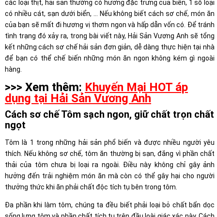
các loại thịt, hải sản thường có hương đặc trưng của biển, 1 số loại
có nhiều cát, sạn dưới biển, … Nếu không biết cách sơ chế, món ăn
của bạn sẽ mất đi hương vị thơm ngon và hấp dẫn vốn có. Để tránh
tình trạng đó xảy ra, trong bài viết này, Hải Sản Vương Anh sẽ tổng
kết những cách sơ chế hải sản đơn giản, dễ dàng thực hiện tại nhà
để bạn có thể chế biến những món ăn ngon không kém gì ngoài
hàng.
>>> Xem thêm:
Khuyến Mại HOT áp
dụng tại Hải Sản Vương Anh
Cách sơ chế Tôm sạch ngon, giữ chất trọn chất
ngọt
Tôm là 1 trong những hải sản phổ biến và được nhiều người yêu
thích. Nếu không sơ chế, tôm ăn thường bị sạn, đắng vì phần chất
thải của tôm chưa bị loại ra ngoài. Điều này không chỉ gây ảnh
hưởng đến trải nghiệm món ăn mà còn có thể gây hại cho người
thưởng thức khi ăn phải chất độc tích tụ bên trong tôm.
Đa phần khi làm tôm, chúng ta đều biết phải loại bỏ chất bẩn dọc
sống lưng tôm và phần chất tích tụ trên đầu loài giác xác này. Cách